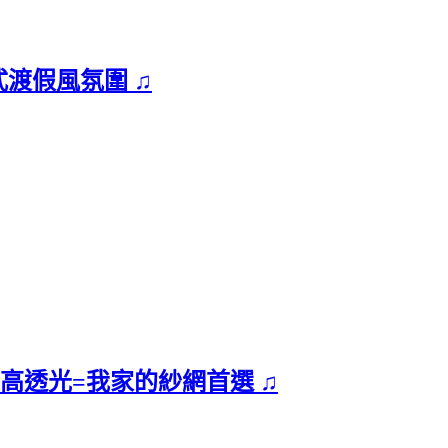
式渡假風氛圍 ♫
透氣高透光=我家的紗網首選 ♫