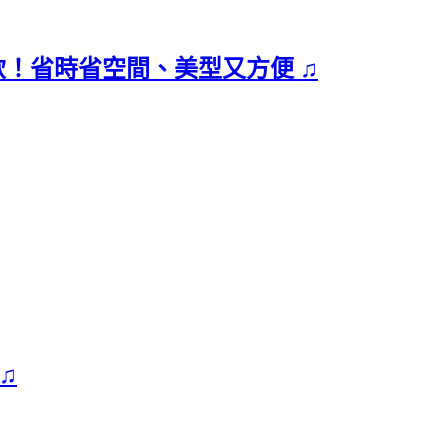
直飲！省時省空間、美型又方便 ♫
♫