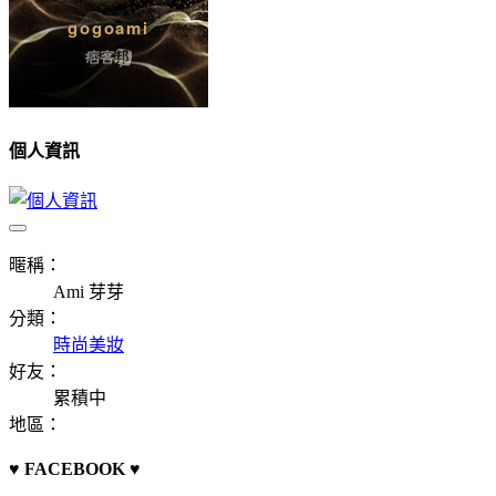
個人資訊
暱稱：
Ami 芽芽
分類：
時尚美妝
好友：
累積中
地區：
♥ FACEBOOK ♥